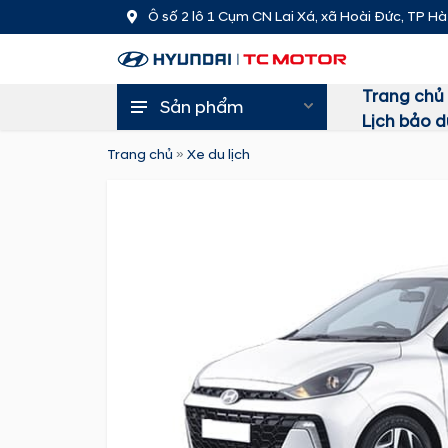
Ô số 2 lô 1 Cụm CN Lai Xá, xã Hoài Đức, TP Hà
Trang chủ
Sản phẩm
Lịch bảo 
Trang chủ
»
Xe du lịch