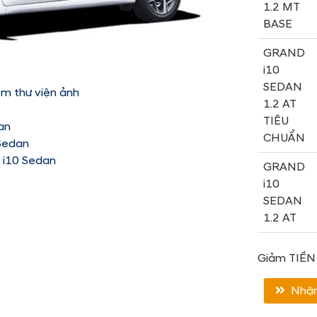
1.2 MT
BASE
GRAND
i10
SEDAN
em thư viện ảnh
1.2 AT
TIÊU
an
CHUẨN
Sedan
 i10 Sedan
GRAND
i10
SEDAN
1.2 AT
Giảm TIỀN 
Nhận