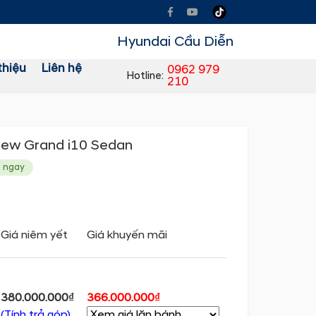
Hyundai Cầu Diễn
thiệu
Liên hệ
0962 979
Hotline:
210
ew Grand i10 Sedan
o ngay
Giá niêm yết
Giá khuyến mãi
380.000.000₫
366.000.000₫
(Tính trả góp)