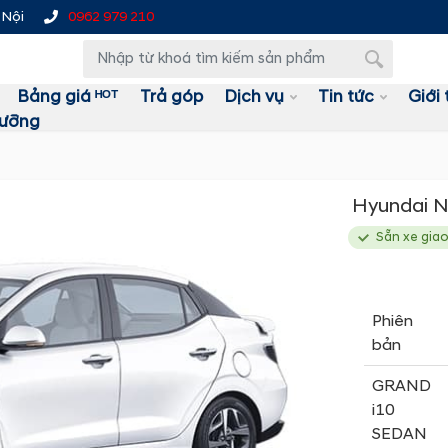
 Nội
0962 979 210
Bảng giá ᴴᴼᵀ
Trả góp
Dịch vụ
Tin tức
Giới 
dưỡng
Hyundai N
Sẵn xe gia
Phiên
bản
GRAND
i10
SEDAN