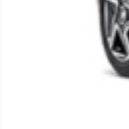
Vây cá
Ăng ten
Dạng đũa
Dạng đũa
mập
Vô lăng
điều chỉnh
o
o
o
2 hướng
Vô lăng
o
bọc da
Chất liệu
Nỉ
Nỉ
Da
ghế
Màu nội
Đỏ đen
Đỏ đen
Đỏ đen
thất
Chỉnh ghế
Chỉnh cơ 4
Chỉnh cơ 4
Chỉnh cơ 6
lái
hướng
hướng
hướng
Cửa sổ
điều chỉnh