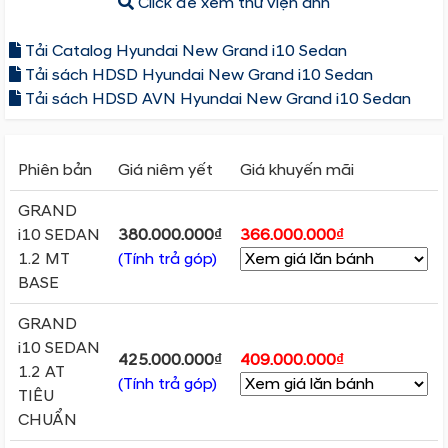
Click để xem thư viện ảnh
Tải Catalog Hyundai New Grand i10 Sedan
Tải sách HDSD Hyundai New Grand i10 Sedan
Tải sách HDSD AVN Hyundai New Grand i10 Sedan
Phiên bản
Giá niêm yết
Giá khuyến mãi
GRAND
i10 SEDAN
380.000.000₫
366.000.000₫
1.2 MT
(Tính trả góp)
BASE
GRAND
i10 SEDAN
425.000.000₫
409.000.000₫
1.2 AT
(Tính trả góp)
TIÊU
CHUẨN