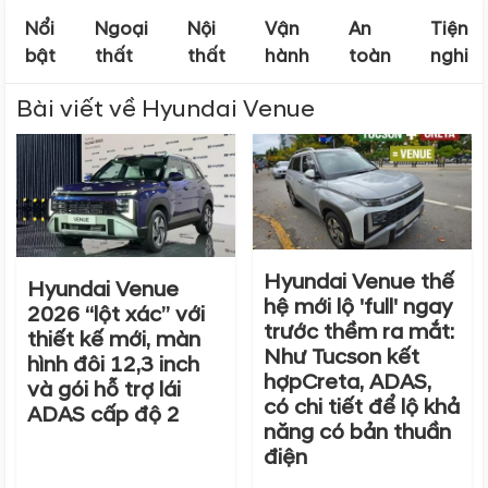
Nổi
Ngoại
Nội
Vận
An
Tiện
bật
thất
thất
hành
toàn
nghi
Bài viết về Hyundai Venue
1.0 T-GDi
Venue
1.0 T-GDi
Đặc biệt
3995 x
3995 x
Kích thước tổng thể
1770 x
1770 x
(DxRxC) (mm)
1645
1645
Kích
Chiều dài cơ sở
Hyundai Venue thế
Hyundai Venue
2500
2500
thước &
(mm)
hệ mới lộ 'full' ngay
2026 “lột xác” với
Trọng
trước thềm ra mắt:
thiết kế mới, màn
Khoảng sáng gầm
lượng
195
195
Như Tucson kết
hình đôi 12,3 inch
xe (mm)
hợpCreta, ADAS,
và gói hỗ trợ lái
có chi tiết để lộ khả
Dung tích bình nhiên
ADAS cấp độ 2
45
45
năng có bản thuần
liệu (Lít)
điện
Kappa 1.0
Kappa 1.0
Động cơ