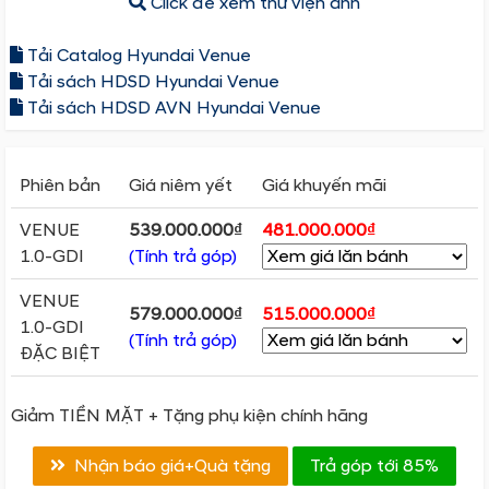
Click để xem thư viện ảnh
Tải Catalog Hyundai Venue
Tải sách HDSD Hyundai Venue
Tải sách HDSD AVN Hyundai Venue
Phiên bản
Giá niêm yết
Giá khuyến mãi
VENUE
539.000.000₫
481.000.000₫
1.0-GDI
(Tính trả góp)
VENUE
579.000.000₫
515.000.000₫
1.0-GDI
(Tính trả góp)
ĐẶC BIỆT
Giảm TIỀN MẶT + Tặng phụ kiện chính hãng
Nhận báo giá+Quà tặng
Trả góp tới 85%