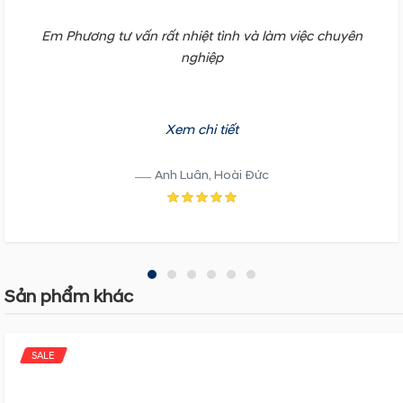
từ xa
Em Phương tư vấn rất nhiệt tình và làm việc chuyên
Điều khiển hành
o
nghiệp
trình Cruise Control
Giới hạn tốc độ
o
MSLA
Xem chi tiết
Camera lùi
o
o
Anh Luân, Hoài Đức
Cảm biến lùi
o
o
Cảm biến áp suất
o
o
lốp TPMS
Chống bó cứng
o
o
Sản phẩm khác
phanh ABS
Phân bổ lực phanh
o
o
An
điện tử EBD
SALE
toàn
Hỗ trợ lực phanh
o
o