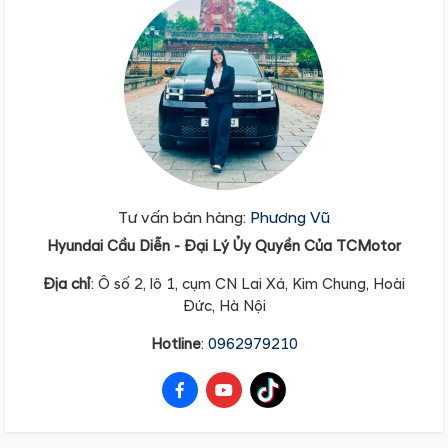
Tư vấn bán hàng:
Phương Vũ
Hyundai Cầu Diễn - Đại Lý Ủy Quyền Của TCMotor
Địa
chỉ
: Ô số 2, lô 1, cụm CN Lai Xá, Kim Chung, Hoài
Đức, Hà Nội
Hotline
:
0962979210