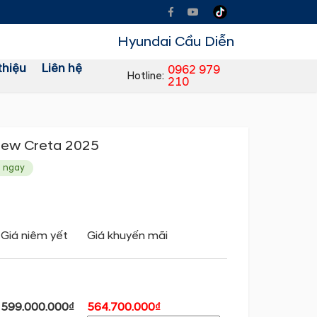
Hyundai Cầu Diễn
thiệu
Liên hệ
0962 979
Hotline:
210
New Creta 2025
o ngay
Giá niêm yết
Giá khuyến mãi
599.000.000₫
564.700.000₫