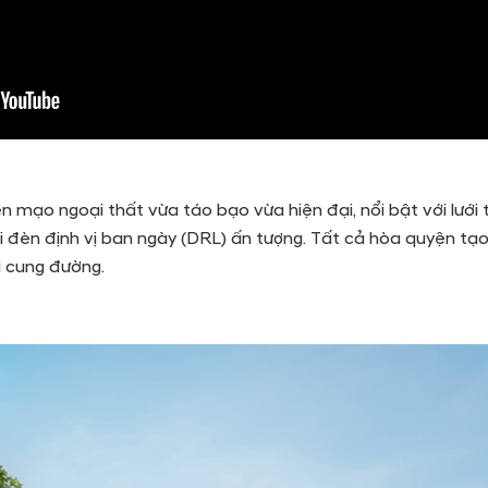
mạo ngoại thất vừa táo bạo vừa hiện đại, nổi bật với lưới
ải đèn định vị ban ngày (DRL) ấn tượng. Tất cả hòa quyện 
 cung đường.