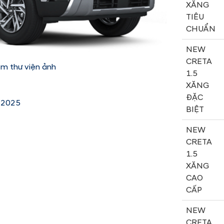
XĂNG
TIÊU
CHUẨN
NEW
CRETA
em thư viện ảnh
1.5
XĂNG
ĐẶC
 2025
BIỆT
NEW
CRETA
1.5
XĂNG
CAO
CẤP
NEW
CRETA