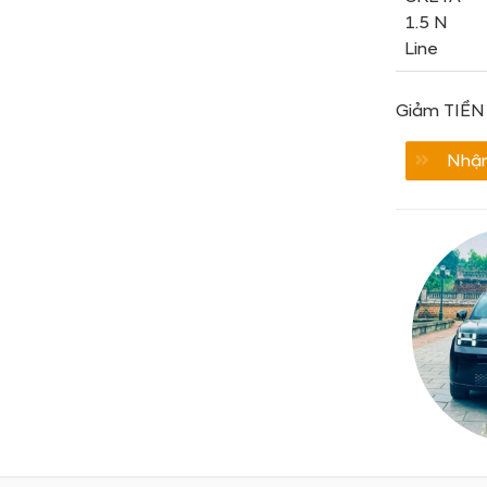
1.5 N
Line
Giảm TIỀN 
Nhận