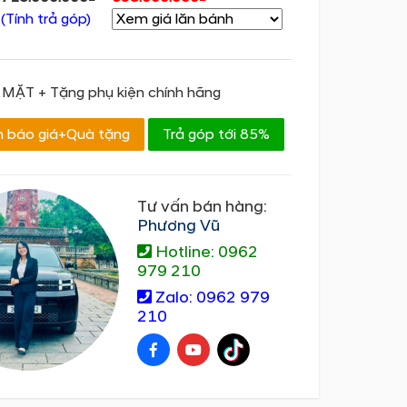
(Tính trả góp)
MẶT + Tặng phụ kiện chính hãng
 báo giá+Quà tặng
Trả góp tới 85%
Tư vấn bán hàng:
Phương Vũ
Hotline: 0962
979 210
Zalo: 0962 979
210