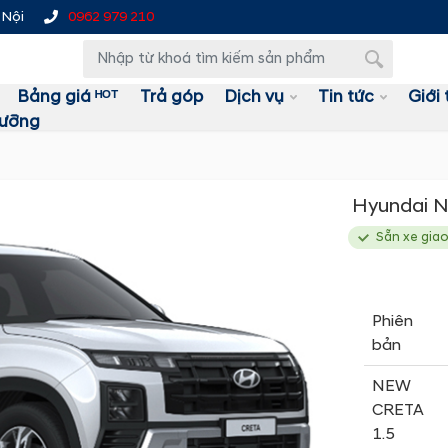
 Nội
0962 979 210
Bảng giá ᴴᴼᵀ
Trả góp
Dịch vụ
Tin tức
Giới 
dưỡng
Hyundai 
Sẵn xe gia
Phiên
bản
NEW
CRETA
1.5