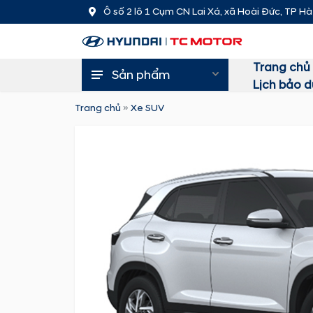
SALE
Ô số 2 lô 1 Cụm CN Lai Xá, xã Hoài Đức, TP Hà
Trang chủ
Sản phẩm
Lịch bảo 
Trang chủ
»
Xe SUV