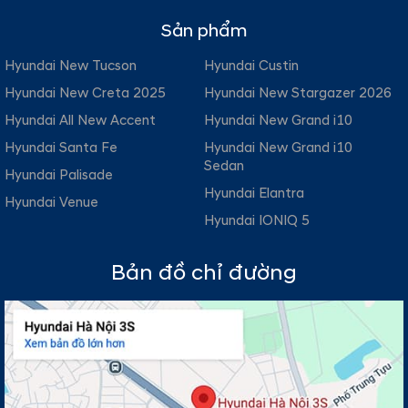
Sản phẩm
Hyundai New Tucson
Hyundai Custin
Hyundai New Creta 2025
Hyundai New Stargazer 2026
Hyundai All New Accent
Hyundai New Grand i10
Hyundai Santa Fe
Hyundai New Grand i10
Sedan
Hyundai Palisade
Hyundai Elantra
Hyundai Venue
Hyundai IONIQ 5
Bản đồ chỉ đường