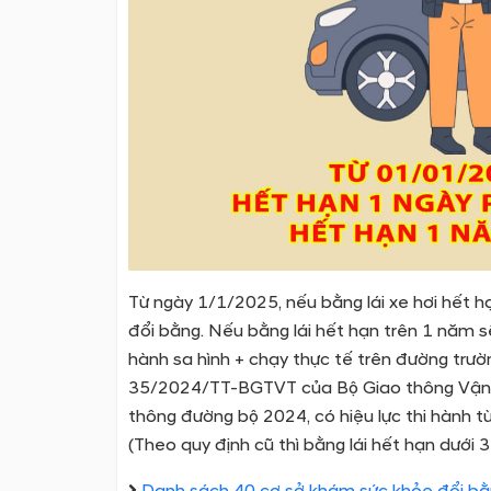
Từ ngày 1/1/2025, nếu bằng lái xe hơi hết hạn
đổi bằng. Nếu bằng lái hết hạn trên 1 năm sẽ p
hành sa hình + chạy thực tế trên đường trườ
35/2024/TT-BGTVT của Bộ Giao thông Vận tả
thông đường bộ 2024, có hiệu lực thi hành t
(Theo quy định cũ thì bằng lái hết hạn dưới 3
Danh sách 40 cơ sở khám sức khỏe đổi bằn