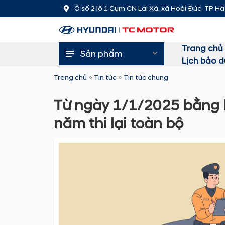
Ô số 2 lô 1 Cụm CN Lai Xá, xã Hoài Đức, TP Hà
Trang chủ
Sản phẩm
Lịch bảo 
Trang chủ
»
Tin tức
»
Tin tức chung
Từ ngày 1/1/2025 bằng lái
năm thi lại toàn bộ