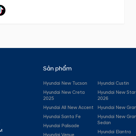
Sản phẩm
Hyundai New Tucson
Hyundai Custin
Hyundai New Creta
Hyundai New Star
2025
2026
Hyundai All New Accent
Hyundai New Gran
Hyundai Santa Fe
Hyundai New Gran
Sedan
C
Hyundai Palisade
PM
Hyundai Elantra
Hyundai Venue