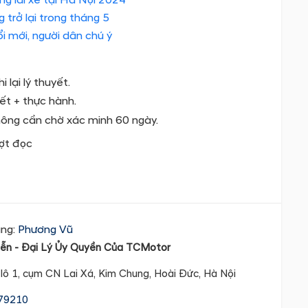
 trở lại trong tháng 5
i mới, người dân chú ý
 lại lý thuyết.
yết + thực hành.
không cần chờ xác minh 60 ngày.
ợt đọc
àng:
Phương Vũ
iễn - Đại Lý Ủy Quyền Của TCMotor
, lô 1, cụm CN Lai Xá, Kim Chung, Hoài Đức, Hà Nội
79210