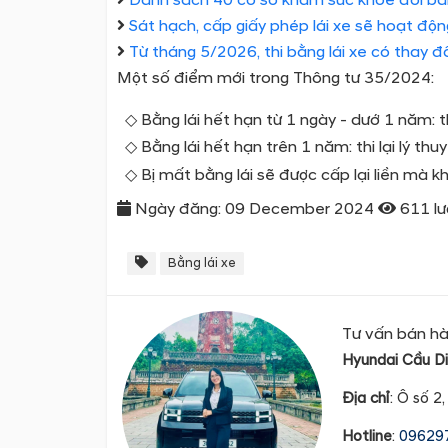
Sát hạch, cấp giấy phép lái xe sẽ hoạt động
Từ tháng 5/2026, thi bằng lái xe có thay đổ
Một số điểm mới trong Thông tư 35/2024:
Bằng lái hết hạn từ 1 ngày - dướ 1 năm: thi
Bằng lái hết hạn trên 1 năm: thi lại lý thu
Bị mất bằng lái sẽ được cấp lại liền mà 
Ngày đăng: 09 December 2024
611 lư
Bằng lái xe
Tư vấn bán h
Hyundai Cầu D
Địa
chỉ
: Ô số 2
Hotline
:
09629