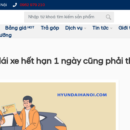
 Nội
0962 979 210
Bảng giá ᴴᴼᵀ
Trả góp
Dịch vụ
Tin tức
Giới 
dưỡng
 xe hết hạn 1 ngày cũng phải thi