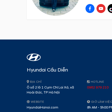
Hyundai Cầu Diễn
ĐỊA CHỈ
HOTLINE
Ô số 2 lô 1 Cụm CN Lai Xá, xã
0962 979 210
Hoài Đức, TP Hà Nội
WEBSITE
GIỜ LÀM VIỆ
HyundaiHanoi.com
8h AM - 5h00 