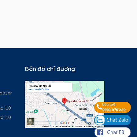
Bản đồ chỉ đường
gazer
Báo giá
d i10
0962 979 210
d i10