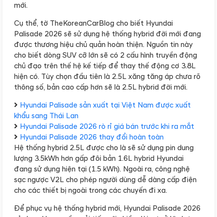
mới.
Cụ thể, tờ TheKoreanCarBlog cho biết Hyundai
Palisade 2026 sẽ sử dụng hệ thống hybrid đời mới đang
được thương hiệu chủ quản hoàn thiện. Nguồn tin này
cho biết dòng SUV cỡ lớn sẽ có 2 cấu hình truyền động
chủ đạo trên thế hệ kế tiếp để thay thế động cơ 3.8L
hiện có. Tùy chọn đầu tiên là 2.5L xăng tăng áp chưa rõ
thông số, bản cao cấp hơn sẽ là 2.5L hybrid đời mới.
Hyundai Palisade sản xuất tại Việt Nam được xuất
khẩu sang Thái Lan
Hyundai Palisade 2026 rò rỉ giá bán trước khi ra mắt
Hyundai Palisade 2026 thay đổi hoàn toàn
Hệ thống hybrid 2.5L được cho là sẽ sử dụng pin dung
lượng 3.5kWh hơn gấp đôi bản 1.6L hybrid Hyundai
đang sử dụng hiện tại (1.5 kWh). Ngoài ra, công nghệ
sạc ngược V2L cho phép người dùng dễ dàng cấp điện
cho các thiết bị ngoài trong các chuyến đi xa.
Để phục vụ hệ thống hybrid mới, Hyundai Palisade 2026