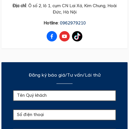
Địa
chỉ
: Ô số 2, lô 1, cụm CN Lai Xá, Kim Chung, Hoài
Đức, Hà Nội
Hotline
:
0962979210
Đăng ký báo giá/Tư vấn/Lái thử