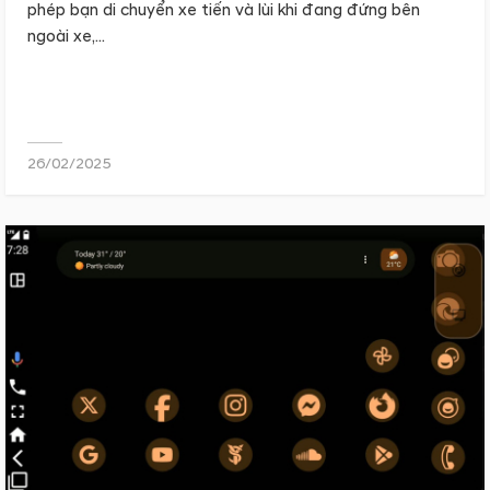
phép bạn di chuyển xe tiến và lùi khi đang đứng bên
ngoài xe,...
26/02/2025