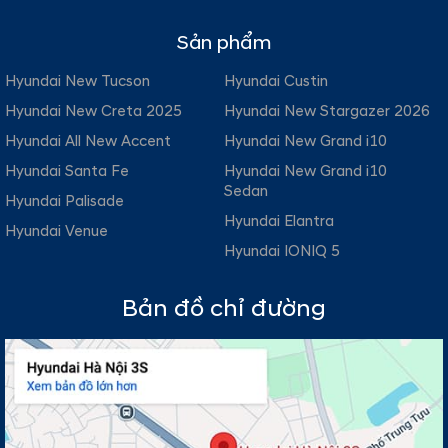
Sản phẩm
Hyundai New Tucson
Hyundai Custin
Hyundai New Creta 2025
Hyundai New Stargazer 2026
Hyundai All New Accent
Hyundai New Grand i10
Hyundai Santa Fe
Hyundai New Grand i10
Sedan
Hyundai Palisade
Hyundai Elantra
Hyundai Venue
Hyundai IONIQ 5
Bản đồ chỉ đường