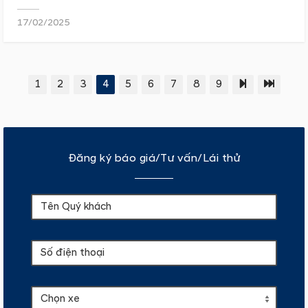
17/02/2025
1
2
3
4
5
6
7
8
9
Đăng ký báo giá/Tư vấn/Lái thử