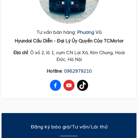
Tư vấn bán hàng:
Phương Vũ
Hyundai Cầu Diễn - Đại Lý Ủy Quyền Của TCMotor
Địa
chỉ
: Ô số 2, lô 1, cụm CN Lai Xá, Kim Chung, Hoài
Đức, Hà Nội
Hotline
:
0962979210
Đăng ký báo giá/Tư vấn/Lái thử