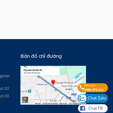
Bản đồ chỉ đường
gazer
Báo giá
d i10
0962 979 210
d i10