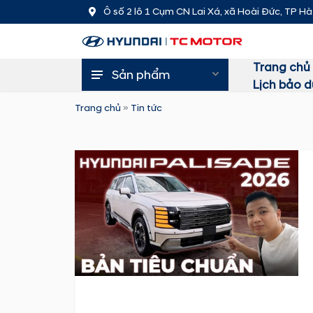
Ô số 2 lô 1 Cụm CN Lai Xá, xã Hoài Đức, TP Hà
Trang chủ
Sản phẩm
Lịch bảo 
Trang chủ
»
Tin tức