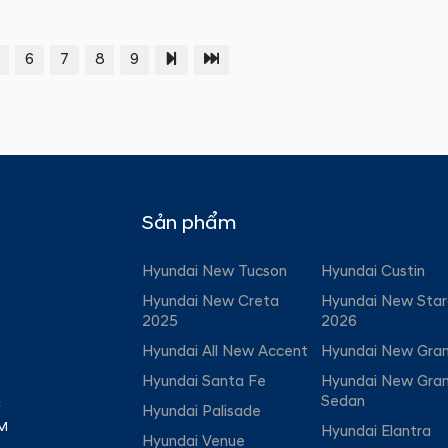
6
7
8
9
Sản phẩm
Hyundai New Tucson
Hyundai Custin
Hyundai New Creta
Hyundai New Star
2025
2026
Hyundai All New Accent
Hyundai New Gran
Hyundai Santa Fe
Hyundai New Gran
Sedan
C
Hyundai Palisade
PM
Hyundai Elantra
Hyundai Venue