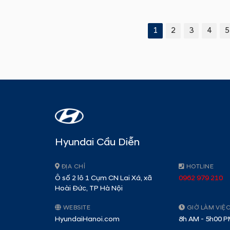
1
2
3
4
5
Hyundai Cầu Diễn
ĐỊA CHỈ
HOTLINE
Ô số 2 lô 1 Cụm CN Lai Xá, xã
0962 979 210
Hoài Đức, TP Hà Nội
WEBSITE
GIỜ LÀM VIỆ
HyundaiHanoi.com
8h AM - 5h00 