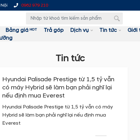
 Nội
0962 979 210
Bảng giá ᴴᴼᵀ
Trả góp
Dịch vụ
Tin tức
Giới 
dưỡng
Tin tức
Hyundai Palisade Prestige từ 1,5 tỷ vẫn
có máy Hybrid sẽ làm bạn phải nghĩ lại
nếu định mua Everest
Hyundai Palisade Prestige từ 1,5 tỷ vẫn có máy
Hybrid sẽ làm bạn phải nghĩ lại nếu định mua
Everest