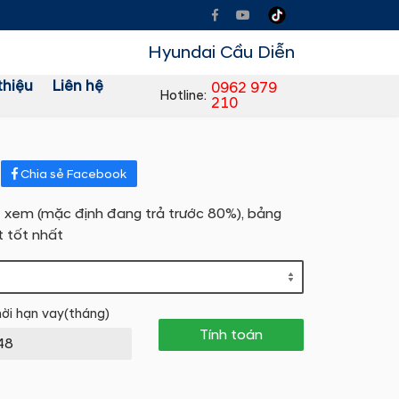
Hyundai Cầu Diễn
thiệu
Liên hệ
0962 979
Hotline:
210
n
Chia sẻ Facebook
n để xem (mặc định đang trả trước 80%), bảng
t tốt nhất
ời hạn vay(tháng)
Tính toán