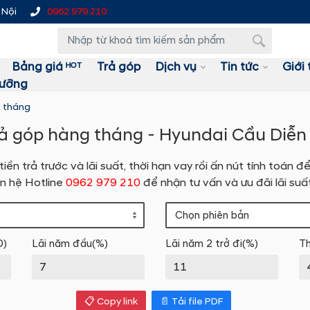
 Nội
0962 979 210
Bảng giá ᴴᴼᵀ
Trả góp
Dịch vụ
Tin tức
Giới 
dưỡng
g tháng
rả góp hàng tháng - Hyundai Cầu Diễ
 tiền trả trước và lãi suất, thời hạn vay rồi ấn nút tính toá
ên hệ Hotline
0962 979 210
để nhận tư vấn và ưu đãi lãi suấ
D)
Lãi năm đầu(%)
Lãi năm 2 trở đi(%)
Th
📋 Copy link
📄 Tải file PDF