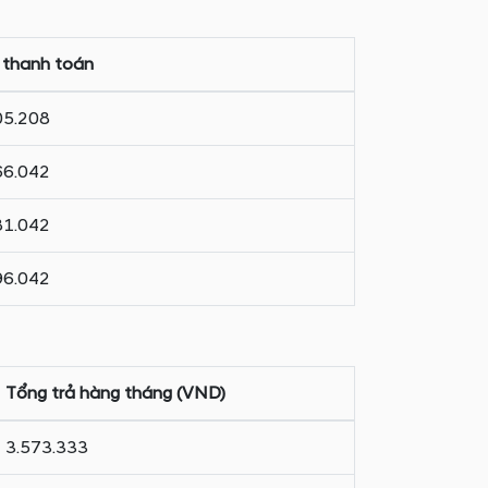
 thanh toán
05.208
66.042
81.042
96.042
Tổng trả hàng tháng (VND)
3.573.333