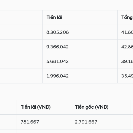
Tiền lãi
Tổng
8.305.208
41.8
9.366.042
42.8
5.681.042
39.1
1.996.042
35.4
Tiền lãi (VND)
Tiền gốc (VND)
781.667
2.791.667