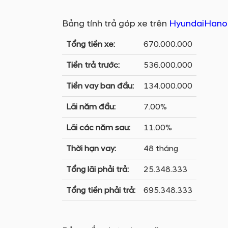
Bảng tính trả góp xe trên
HyundaiHano
Tổng tiền xe:
670.000.000
Tiền trả trước:
536.000.000
Tiền vay ban đầu:
134.000.000
Lãi năm đầu:
7.00%
Lãi các năm sau:
11.00%
Thời hạn vay:
48 tháng
Tổng lãi phải trả:
25.348.333
Tổng tiền phải trả:
695.348.333