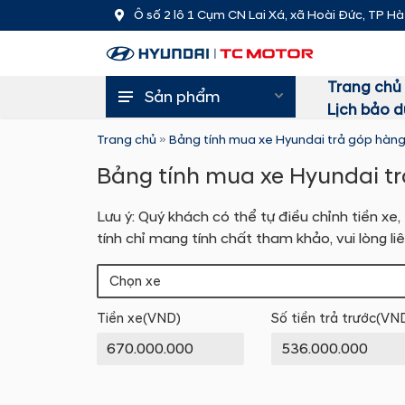
Ô số 2 lô 1 Cụm CN Lai Xá, xã Hoài Đức, TP Hà
Trang chủ
Sản phẩm
Lịch bảo 
Trang chủ
»
Bảng tính mua xe Hyundai trả góp hàn
Bảng tính mua xe Hyundai t
Lưu ý: Quý khách có thể tự điều chỉnh tiền xe,
tính chỉ mang tính chất tham khảo, vui lòng li
Tiền xe(VND)
Số tiền trả trước(VN